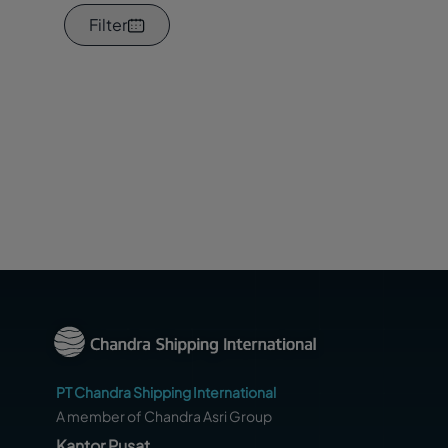
Filter
PT Chandra Shipping International
A member of Chandra Asri Group
Kantor Pusat