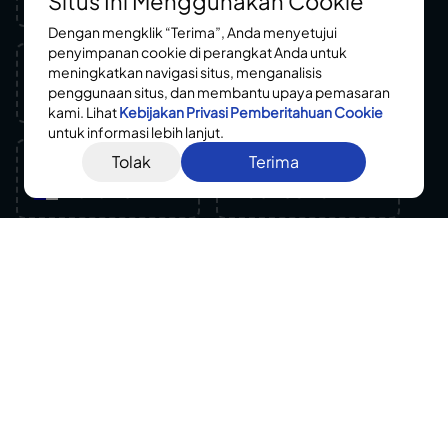
Situs Ini Menggunakan Cookie
Dengan mengklik “Terima”, Anda menyetujui
penyimpanan cookie di perangkat Anda untuk
YEAR
LENGTH
meningkatkan navigasi situs, menganalisis
2017
114.99 m
m
penggunaan situs, dan membantu upaya pemasaran
kami. Lihat
Kebijakan Privasi
Pemberitahuan Cookie
untuk informasi lebih lanjut.
Tolak
Terima
FLAG
TRADING AREA
Panama
Asia Pacific
Segmen yang sama